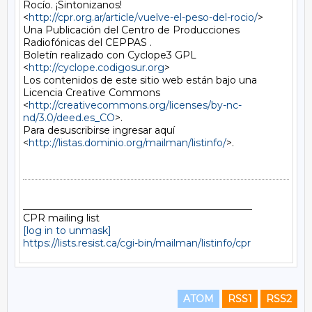
Rocío. ¡Sintonizanos!

<
http://cpr.org.ar/article/vuelve-el-peso-del-rocio/
>

Una Publicación del Centro de Producciones 
Radiofónicas del CEPPAS .

Boletín realizado con Cyclope3 GPL 
<
http://cyclope.codigosur.org
>

Los contenidos de este sitio web están bajo una 
Licencia Creative Commons

<
http://creativecommons.org/licenses/by-nc-
nd/3.0/deed.es_CO
>.

Para desuscribirse ingresar aquí

<
http://listas.dominio.org/mailman/listinfo/
>.

_______________________________________________

[log in to unmask]
https://lists.resist.ca/cgi-bin/mailman/listinfo/cpr
ATOM
RSS1
RSS2