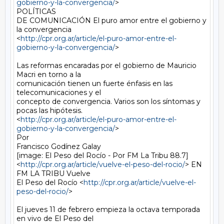
gobierno-y-la-convergencia/
>

POLÍTICAS

DE COMUNICACIÓN El puro amor entre el gobierno y 
la convergencia

<
http://cpr.org.ar/article/el-puro-amor-entre-el-
gobierno-y-la-convergencia/
>

Las reformas encaradas por el gobierno de Mauricio 
Macri en torno a la

comunicación tienen un fuerte énfasis en las 
telecomunicaciones y el

concepto de convergencia. Varios son los síntomas y 
pocas las hipótesis.

<
http://cpr.org.ar/article/el-puro-amor-entre-el-
gobierno-y-la-convergencia/
>

Por

Francisco Godínez Galay

[image: El Peso del Rocío - Por FM La Tribu 88.7]

<
http://cpr.org.ar/article/vuelve-el-peso-del-rocio/
> EN 
FM LA TRIBU Vuelve

El Peso del Rocío <
http://cpr.org.ar/article/vuelve-el-
peso-del-rocio/
>

El jueves 11 de febrero empieza la octava temporada 
en vivo de El Peso del
