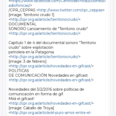
<
https://www.facebook.com/CentrodeProduccionesR
adiofonicas/
>

/CPR_CEPPAS <
http://www.twitter.com/cpr_ceppas
>

[image: Territorio crudo 1]

<
http://cpr.org.ar/article/territoriocrudo/
> 
DOCUMENTAL

SONORO Lanzamiento de "Territorio crudo"

<
http://cpr.org.ar/article/territoriocrudo/
>

Capítulo 1 de 4 del documental sonoro “Territorio 
crudo” sobre explotación

petrolera en la Patagonia.

<
http://cpr.org.ar/article/territoriocrudo/
>

[image: 3 de febrero]

<
http://cpr.org.ar/article/novedades-en-gifcast/
> 
POLÍTICAS

DE COMUNICACIÓN Novedades en gifcast

<
http://cpr.org.ar/article/novedades-en-gifcast/
>

Novedades del 3/2/2016 sobre políticas de 
comunicación en forma de gif.

Mirá el gifcast!

<
http://cpr.org.ar/article/novedades-en-gifcast/
>

[image: Caballo de Troya]

<
http://cpr.org.ar/article/el-puro-amor-entre-el-