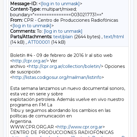
Message-ID:
<
[log in to unmask]
>
Content-Type:
multipart/mixed;
boundary="===============0030217731=="
From:
CPR - Centro de Producciones Radiofónicas
<
[log in to unmask]
>
Comments:
To:
[log in to unmask]
Parts/Attachments:
text/plain
(2644 bytes) ,
text/html
(14 kB) ,
ATT00001
(14 kB)
Boletín #4 - 09 de febrero de 2016 Ir al sitio web 
<
http://cpr.org.ar/
> Ver

archivo <
http://cpr.org.ar/collection/boletin/
> Opciones 
de suscripción

<
http://listas.codigosur.org/mailman/listinfo
>

Esta semana lanzamos un nuevo documental sonoro, 
esta vez en serie y sobre

explotación petrolera. Además vuelve en vivo nuestro 
programa en FM La

Tribu y seguimos abordando los cambios en las 
políticas de comunicación en

Argentina.

WWW.CPR.ORG.AR <
http://www.cpr.org.ar
>

CENTRO DE PRODUCCIONES RADIOFÓNICAS
