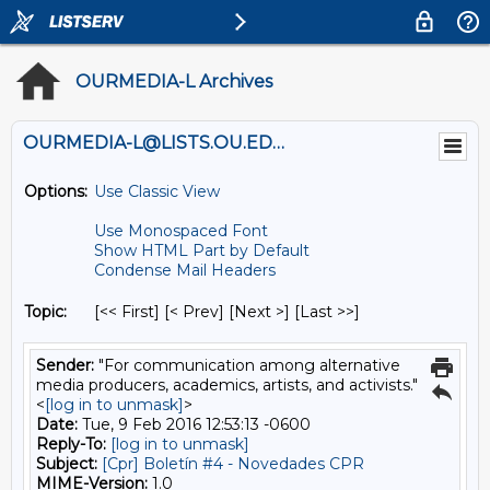
OURMEDIA-L Archives
OURMEDIA-L@LISTS.OU.EDU
Options:
Use Classic View
Use Monospaced Font
Show HTML Part by Default
Condense Mail Headers
Topic:
[<< First] [< Prev]
[Next >] [Last >>]
Sender:
"For communication among alternative
media producers, academics, artists, and activists."
<
[log in to unmask]
>
Date:
Tue, 9 Feb 2016 12:53:13 -0600
Reply-To:
[log in to unmask]
Subject:
[Cpr] Boletín #4 - Novedades CPR
MIME-Version:
1.0