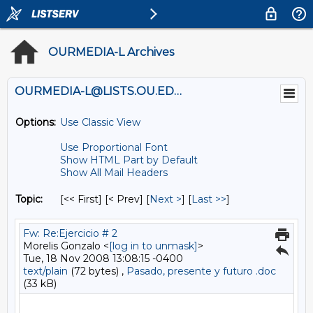
OURMEDIA-L Archives
OURMEDIA-L@LISTS.OU.EDU
Options:
Use Classic View
Use Proportional Font
Show HTML Part by Default
Show All Mail Headers
Topic:
[<< First] [< Prev]
[
Next >
] [
Last >>
]
Fw: Re:Ejercicio # 2
Morelis Gonzalo <
[log in to unmask]
>
Tue, 18 Nov 2008 13:08:15 -0400
text/plain
(72 bytes) ,
Pasado, presente y futuro .doc
(33 kB)