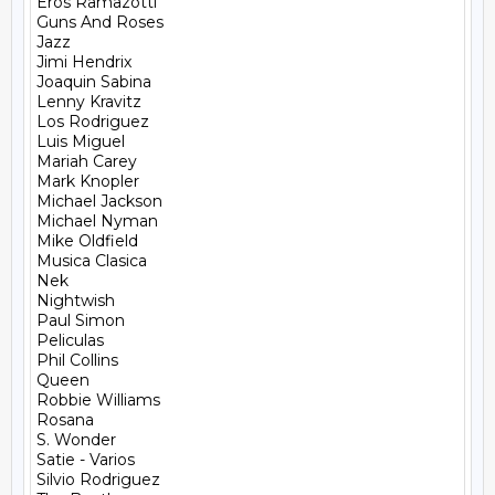
Eros Ramazotti

Guns And Roses

Jazz

Jimi Hendrix

Joaquin Sabina

Lenny Kravitz

Los Rodriguez

Luis Miguel

Mariah Carey

Mark Knopler

Michael Jackson

Michael Nyman

Mike Oldfield

Musica Clasica

Nek

Nightwish

Paul Simon

Peliculas

Phil Collins

Queen

Robbie Williams

Rosana

S. Wonder

Satie - Varios

Silvio Rodriguez
