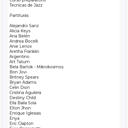
Curso preparatorio

Tecnicas de Jazz

Partituras

Alejandro Sanz

Alicia Keys

Ana Belén

Andrea Bocelli

Anie Lenox

Aretha Franklin

Argentino

Art Tatum

Bela Bartok - Mikrokosmos

Bon Jovi

Britney Spears

Bryan Adams

Celin Dion

Cristina Aguilera

Destiny Child

Ella Baila Sola

Elton Jhon

Enrique Iglesias

Enya

Eric Clapton
