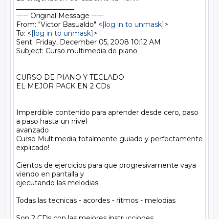
_________________

----- Original Message ----- 

From: "Victor Basualdo" <
[log in to unmask]
>

To: <
[log in to unmask]
>

Sent: Friday, December 05, 2008 10:12 AM

Subject: Curso multimedia de piano

CURSO DE PIANO Y TECLADO

EL MEJOR PACK EN 2 CDs

Imperdible contenido para aprender desde cero, paso 
a paso hasta un nivel 

avanzado

Curso Multimedia totalmente guiado y perfectamente 
explicado!

Cientos de ejercicios para que progresivamente vaya 
viendo en pantalla y 

ejecutando las melodias

Todas las tecnicas - acordes - ritmos - melodias

Son 2 CDs con las mejores instrucciones
