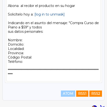
Abona  al recibir el producto en su hogar

Solicítelo hoy a: 
[log in to unmask]
Indicando en el asunto del mensaje: "Compra Curso de 
Piano a $59" y todos 

sus datos personales:

Nombre:

Domicilio:

Localidad:

Provincia:

Código Postal:

Teléfono:

****************************************************************************
ATOM
RSS1
RSS2