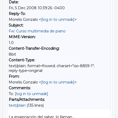
Date:
Fri, 5 Dec 2008 10:39:26 -0400
Reply-To:
Morelis Gonzalo <
[log in to unmask]
>
Subject:
Fw: Curso multimedia de piano
MIME-Version:
1.0
Content-Transfer-Encoding:
8bit
Content-Type:
text/plain; format=flowed; charset="iso-8859-1";
reply-type=original
From:
Morelis Gonzalo <
[log in to unmask]
>
Comments:
To:
[log in to unmask]
Parts/Attachments:
text/plain
(135 lines)
La enajenación del saber, lo llaman....
