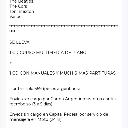
The Beatles

The Cors

Toni Braxton

Varios

****************************************************************************
****

SE LLEVA

1 CD CURSO MULTIMEDIA DE PIANO

+

1 CD CON MANUALES Y MUCHISIMAS PARTITURAS

Por tan solo $59 (pesos argentinos)

Envíos sin cargo por Correo Argentino sistema contra 
reembolso (3 a 5 días)

Envíos sin cargo en Capital Federal por servicio de 
mensajera en Moto (24hs)
