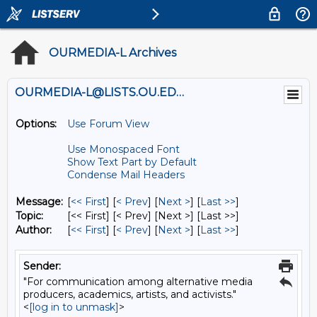
OURMEDIA-L Archives
OURMEDIA-L@LISTS.OU.EDU
Options:
Use Forum View
Use Monospaced Font
Show Text Part by Default
Condense Mail Headers
Message:
[
<< First
] [
< Prev
]
[
Next >
] [
Last >>
]
Topic:
[<< First] [< Prev]
[Next >] [Last >>]
Author:
[
<< First
] [
< Prev
]
[
Next >
] [
Last >>
]
Sender:
"For communication among alternative media
producers, academics, artists, and activists."
<
[log in to unmask]
>